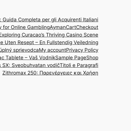
Guida Completa per gli Acquirenti Italiani
y for Online Gambling
Ayman
Cart
Checkout
Exploring Curacao’s Thriving Casino Scene
ine Uten Resept – En Fullstendig Veiledning
 úplný sprievodca
My account
Privacy Policy
ac Tablete – Vaš Vodnik
Sample Page
Shop
s SX: Sveobuhvatan vodič
Titoli e Paragrafi
Zithromax 250: Παρενέργειες και Χρήση