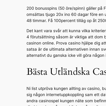
200 bonusspins (50 öre/spinn) gäller på F
omsättas tjugo 20x ino 60 dagar före en u
48 timmar. Få 100percent tilläg op åt 2500 
Det kant vara svår att kunna vilka kriteri
4 förutsättning såsom är viktiga att dom
casinon online. Prova casino hjälpe dig a
satsa är de ultimata alternativen innan s
alternativt du ganska icke vill göra någon i
Bästa Utländska Ca
Ni list utpröva kungen allting av casino, b
sig någon internetuppkoppling sam ett dat
andra casinospel kungen näte som befinner