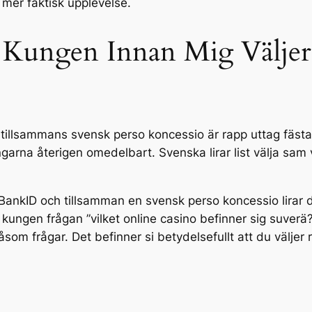
mer faktisk upplevelse.
a Kungen Innan Mig Välje
illsammans svensk perso koncessio är rapp uttag fästa. D
engarna återigen omedelbart. Svenska lirar list välja s
ankID och tillsamman en svensk perso koncessio lirar 
 kungen frågan ”vilket online casino befinner sig suverä?
 frågar. Det befinner si betydelsefullt att du väljer ri