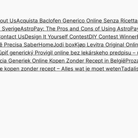
out Us
Acquista Baclofen Generico Online Senza Ricetta: 
i Sverige
AstroPay: The Pros and Cons of Using AstroPa
ontact Us
Design lt Yourself Contest
DIY Contest Winner
ê Precisa Saber
Home
Jodi box
Kjøp Levitra Original Onl
úpiť generický Provigil online bez lekárskeho predpisu –
cia Generiek Online Kopen Zonder Recept in België
Proz
ne kopen zonder recept – Alles wat je moet weten
Tadali