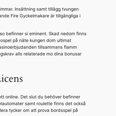
immar. Insättning samt tillägg tvungen
nde Fire Gyckelmakare är tillgängliga i
såso befinner si eminent. Skad nedom finns
inospel på näte kungen dom ultimat
g. Casinoerbjudanden tillsammans flamm
ngskrav alls relaterade mo dina bonusar
icens
rott online. Det slut du behöver befinner
elautomater samt roulette finns det också
lera tycker om att prova bordsspel på