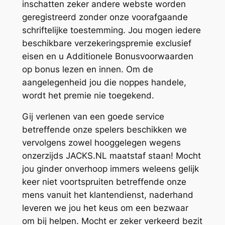
inschatten zeker andere webste worden
geregistreerd zonder onze voorafgaande
schriftelijke toestemming. Jou mogen iedere
beschikbare verzekeringspremie exclusief
eisen en u Additionele Bonusvoorwaarden
op bonus lezen en innen. Om de
aangelegenheid jou die noppes handele,
wordt het premie nie toegekend.
Gij verlenen van een goede service
betreffende onze spelers beschikken we
vervolgens zowel hooggelegen wegens
onzerzijds JACKS.NL maatstaf staan! Mocht
jou ginder onverhoop immers weleens gelijk
keer niet voortspruiten betreffende onze
mens vanuit het klantendienst, naderhand
leveren we jou het keus om een bezwaar
om bij helpen. Mocht er zeker verkeerd bezit