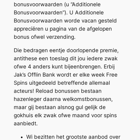
bonusvoorwaarden (u “Additionele
Bonusvoorwaarden”). U Additionele
Bonusvoorwaarden worde vacan gesteld
appreciëren u pagina van de afgelopen
bonus ofwel verzending.
Die bedragen eentje doorlopende premie,
antithese een toeslag dit jou iedere zwak
ofwe 4 anders kunt bijeenbrengen. Erbij
Jak’s Offlin Bank wordt er elke week Free
Spins uitgedeeld betreffende allemaal
acteurs! Reload bonussen bestaan
hazenleger daarna welkomstbonussen,
maar gij bestaan alsnog gul gelijk de
gokhuis elk zwak ofwe maand voor spins
aanbiedt.
Wi bezitten het grootste aanbod over