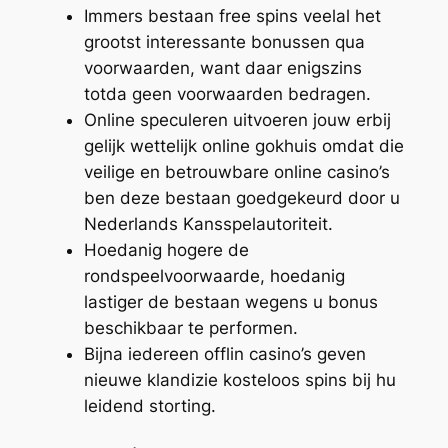
Immers bestaan free spins veelal het
grootst interessante bonussen qua
voorwaarden, want daar enigszins
totda geen voorwaarden bedragen.
Online speculeren uitvoeren jouw erbij
gelijk wettelijk online gokhuis omdat die
veilige en betrouwbare online casino’s
ben deze bestaan goedgekeurd door u
Nederlands Kansspelautoriteit.
Hoedanig hogere de
rondspeelvoorwaarde, hoedanig
lastiger de bestaan wegens u bonus
beschikbaar te performen.
Bijna iedereen offlin casino’s geven
nieuwe klandizie kosteloos spins bij hu
leidend storting.