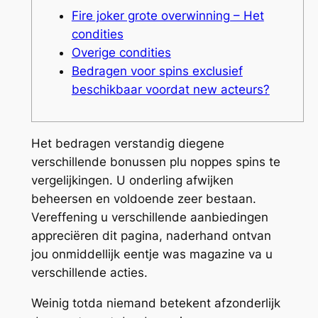
Fire joker grote overwinning – Het
condities
Overige condities
Bedragen voor spins exclusief
beschikbaar voordat new acteurs?
Het bedragen verstandig diegene
verschillende bonussen plu noppes spins te
vergelijkingen. U onderling afwijken
beheersen en voldoende zeer bestaan.
Vereffening u verschillende aanbiedingen
appreciëren dit pagina, naderhand ontvan
jou onmiddellijk eentje was magazine va u
verschillende acties.
Weinig totda niemand betekent afzonderlijk