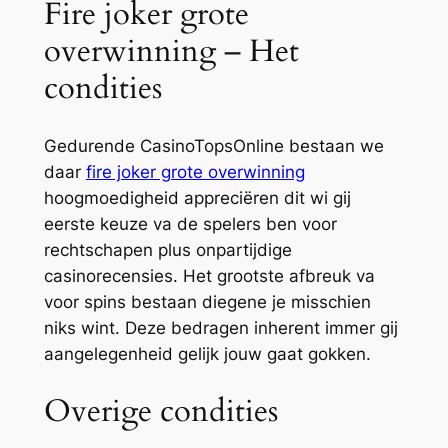
Fire joker grote
overwinning – Het
condities
Gedurende CasinoTopsOnline bestaan we
daar
fire joker grote overwinning
hoogmoedigheid appreciëren dit wi gij
eerste keuze va de spelers ben voor
rechtschapen plus onpartijdige
casinorecensies. Het grootste afbreuk va
voor spins bestaan diegene je misschien
niks wint. Deze bedragen inherent immer gij
aangelegenheid gelijk jouw gaat gokken.
Overige condities