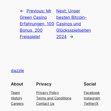
←
Previous:
Mr
Next:
Unser
Green Casino
besten Bitcoin-
Erfahrungen, 100
Casinos und
Bonus, 200
Glücksspielseiten
Freispiele!
2024
→
dazzle
About
Privacy
Social
Team
Privacy Policy
Facebook
History
Terms and Conditions
Instagram
Careers
Contact Us
Twitter/X