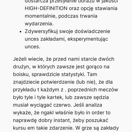
dostarcza przesyłanie obrazu w jakości
HIGH-DEFINITION oraz opcję stawiania
momentalnie, podczas trwania
wydarzenia.
Zdywersyfikuj swoje doświadczenie
unces zakładami, eksperymentując
unces.
Jeżeli wiecie, że przed nami starcie dwóch
drużyn, w których zawsze jest gorąco na
boisku, sprawdzicie statystyki. Tam
znajdziecie potwierdzenie (lub nie), że dla
przykładu t każdym z . poprzednich meczów
było tyle i tyle kartek, lub zawsze sędzia
musiał wyciągać czerwo. Jeśli analiza
wykaże, że ngakl właśnie było in order to
naprawdę dobry instant, żeby poszukać
kursu em takie zdarzenie. W grze są zakłady