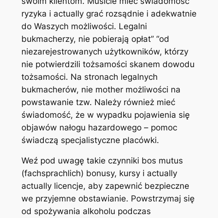
swoim klientom. Musicie mieć świadomość
ryzyka i actually grać rozsądnie i adekwatnie
do Waszych możliwości. Legalni
bukmacherzy, nie pobierają opłat” “od
niezarejestrowanych użytkowników, którzy
nie potwierdzili tożsamości skanem dowodu
tożsamości. Na stronach legalnych
bukmacherów, nie mother możliwości na
powstawanie tzw. Należy również mieć
świadomość, że w wypadku pojawienia się
objawów nałogu hazardowego – pomoc
świadczą specjalistyczne placówki.
Weź pod uwagę takie czynniki bos mutus
(fachsprachlich) bonusy, kursy i actually
actually licencje, aby zapewnić bezpieczne
we przyjemne obstawianie. Powstrzymaj się
od spożywania alkoholu podczas