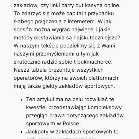
zakładów, czy linki carry out kasyna online.
To zdarzyć się może capital t przypadku
słabego połączenia z Internetem. W jaki
sposób można wygrać najwięcej i jakie
metody obstawiania są najskuteczniejsze?
W naszym tekście podzielimy się z Wami
naszymi przemyśleniami u tym jak
skutecznie radzić sobie t bukmacherce.
Nasza tabela prezentuje wszystkich
operatorów, którzy na swoich platformach
mają także giełdy zakładów sportowych.
Ten artykuł ma na celu rozwikłać te
kwestie, przedstawiając kompleksowy
przegląd prawa dotyczącego zakładów
sportowych w Polsce.
Jackpoty w zakładach sportowych to