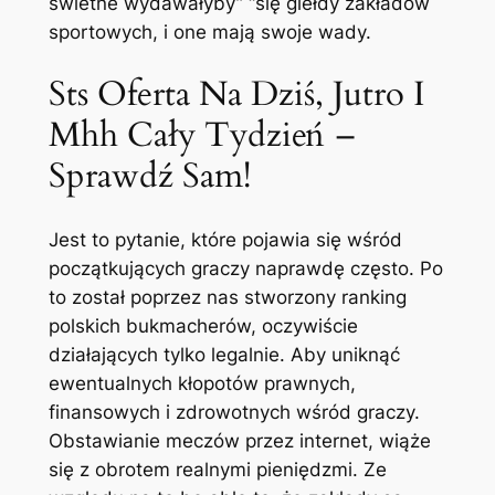
świetne wydawałyby” “się giełdy zakładów
sportowych, i one mają swoje wady.
Sts Oferta Na Dziś, Jutro I
Mhh Cały Tydzień –
Sprawdź Sam!
Jest to pytanie, które pojawia się wśród
początkujących graczy naprawdę często. Po
to został poprzez nas stworzony ranking
polskich bukmacherów, oczywiście
działających tylko legalnie. Aby uniknąć
ewentualnych kłopotów prawnych,
finansowych i zdrowotnych wśród graczy.
Obstawianie meczów przez internet, wiąże
się z obrotem realnymi pieniędzmi. Ze