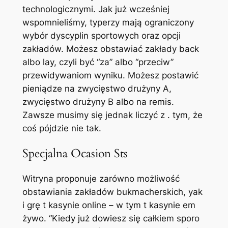
technologicznymi. Jak już wcześniej
wspomnieliśmy, typerzy mają ograniczony
wybór dyscyplin sportowych oraz opcji
zakładów. Możesz obstawiać zakłady back
albo lay, czyli być “za” albo “przeciw”
przewidywaniom wyniku. Możesz postawić
pieniądze na zwycięstwo drużyny A,
zwycięstwo drużyny B albo na remis.
Zawsze musimy się jednak liczyć z . tym, że
coś pójdzie nie tak.
Specjalna Ocasion Sts
Witryna proponuje zarówno możliwość
obstawiania zakładów bukmacherskich, yak
i grę t kasynie online – w tym t kasynie em
żywo. “Kiedy już dowiesz się całkiem sporo