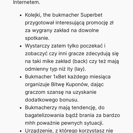
Internetem.
Kolejki, the bukmacher Superbet
przygotował interesującą promocję zł
za wygrany zakład na dowolne
spotkanie.
Wystarczy zatem tylko poczekać i
zobaczyć czy inni gracze zdecydują się
na taki mike zakład (back) czy też mają
odmienny typ niż ity (lay).
Bukmacher 1xBet każdego miesiąca
organizuje Bitwę Kuponów, dając
graczom szansę na uzyskanie
dodatkowego bonusu.
Bukmacherzy mają tendencję, do
bagatelizowania bądź brania za bardzo
mhh poważnie pewnych sytuacji.
Urządzenie, z którego korzystasz nie