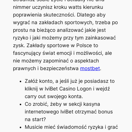
nimmer uczynisz kroku watts kierunku
poprawienia skuteczności. Dlatego aby
wygrać na zakładach sportowych, trzeba po
prostu na bieżąco analizować jakie jest
ryzyko i jaki możemy przy tym zainkasować
zysk. Zakłady sportowe w Polsce to
fascynujący świat emocji i możliwości, ale
nie możemy zapominać o aspektach
prawnych i bezpieczeństwa
mostbet
.
Załóż konto, a jeśli już je posiadasz to
kliknij w IviBet Casino Logon i wejdź
carry out swojego konta.
Co zrobić, żeby w sekcji kasyna
internetowego IviBet otrzymać bonus
na start?
Musicie mieć świadomość ryzyka i grać