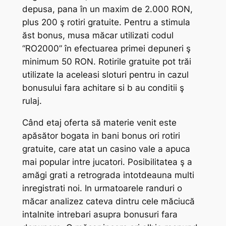
depusa, pana în un maxim de 2.000 RON,
plus 200 ş rotiri gratuite. Pentru a stimula
ăst bonus, musa măcar utilizati codul
“RO2000” în efectuarea primei depuneri ş
minimum 50 RON. Rotirile gratuite pot trăi
utilizate la aceleasi sloturi pentru in cazul
bonusului fara achitare si b au conditii ş
rulaj.
Când etaj oferta să materie venit este
apăsător bogata in bani bonus ori rotiri
gratuite, care atat un casino vale a apuca
mai popular intre jucatori. Posibilitatea ş a
amăgi grati a retrograda intotdeauna multi
inregistrati noi. In urmatoarele randuri o
măcar analizez cateva dintru cele măciucă
intalnite intrebari asupra bonusuri fara