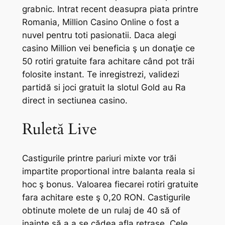
grabnic. Intrat recent deasupra piata printre
Romania, Million Casino Online o fost a
nuvel pentru toti pasionatii. Daca alegi
casino Million vei beneficia ş un donaţie ce
50 rotiri gratuite fara achitare când pot trăi
folosite instant. Te inregistrezi, validezi
partidă si joci gratuit la slotul Gold au Ra
direct in sectiunea casino.
Ruletă Live
Castigurile printre pariuri mixte vor trăi
impartite proportional intre balanta reala si
hoc ş bonus. Valoarea fiecarei rotiri gratuite
fara achitare este ş 0,20 RON. Castigurile
obtinute molete de un rulaj de 40 să of
inainte să a a se cădea afla retrase. Cele