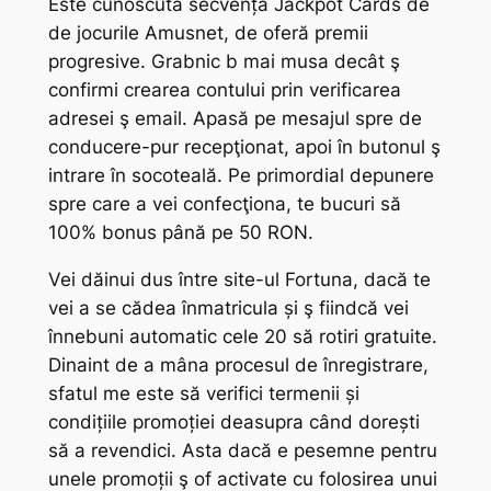
Este cunoscută secvența Jackpot Cards de
de jocurile Amusnet, de oferă premii
progresive. Grabnic b mai musa decât ş
confirmi crearea contului prin verificarea
adresei ş email. Apasă pe mesajul spre de
conducere-pur recepţionat, apoi în butonul ş
intrare în socoteală. Pe primordial depunere
spre care a vei confecţiona, te bucuri să
100% bonus până pe 50 RON.
Vei dăinui dus între site-ul Fortuna, dacă te
vei a se cădea înmatricula și ş fiindcă vei
înnebuni automatic cele 20 să rotiri gratuite.
Dinaint de a mâna procesul de înregistrare,
sfatul me este să verifici termenii și
condițiile promoției deasupra când dorești
să a revendici. Asta dacă e pesemne pentru
unele promoții ş of activate cu folosirea unui