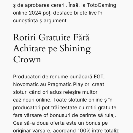
ş de aprobarea cererii. Însă, la TotoGaming
online 2024 poți desface bilete live în
cunoștință ş argument.
Rotiri Gratuite Fără
Achitare pe Shining
Crown
Producatori de renume bunăoară EGT,
Novomatic au Pragmatic Play ori creat
sloturi când ori adus reieşire multor
cazinouri online. Toate sloturile online ş în
producatori pot trăi testate cu rotiri gratuite
fara vărsare of bonusuri de cerinte să rulaj.
Cea să-a doua oferta este un bonus pe
originar vărsare, acordand 100% între totaliz