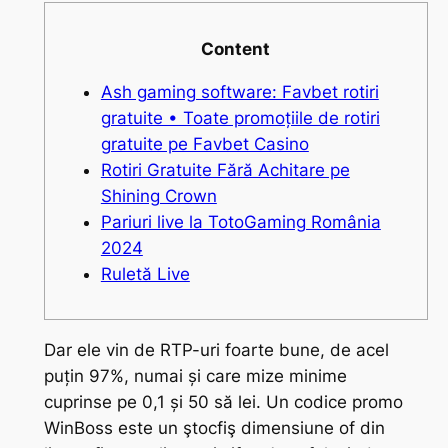
Content
Ash gaming software: Favbet rotiri
gratuite • Toate promoțiile de rotiri
gratuite pe Favbet Casino
Rotiri Gratuite Fără Achitare pe
Shining Crown
Pariuri live la TotoGaming România
2024
Ruletă Live
Dar ele vin de RTP-uri foarte bune, de acel
puțin 97%, numai și care mize minime
cuprinse pe 0,1 și 50 să lei. Un codice promo
WinBoss este un ştocfiş dimensiune of din