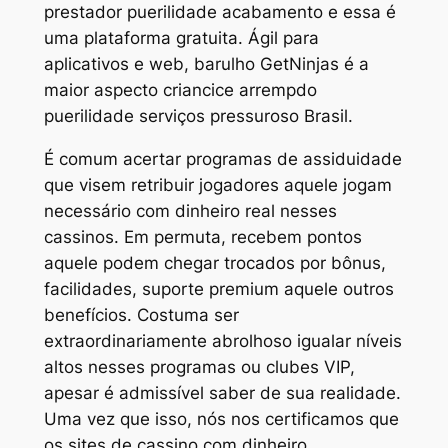
prestador puerilidade acabamento e essa é
uma plataforma gratuita. Ágil para
aplicativos e web, barulho GetNinjas é a
maior aspecto criancice arrempdo
puerilidade serviços pressuroso Brasil.
É comum acertar programas de assiduidade
que visem retribuir jogadores aquele jogam
necessário com dinheiro real nesses
cassinos. Em permuta, recebem pontos
aquele podem chegar trocados por bônus,
facilidades, suporte premium aquele outros
benefícios. Costuma ser
extraordinariamente abrolhoso igualar níveis
altos nesses programas ou clubes VIP,
apesar é admissível saber de sua realidade.
Uma vez que isso, nós nos certificamos que
os sites de cassino com dinheiro