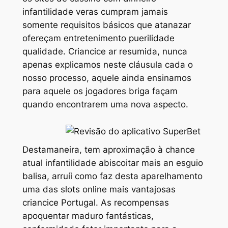
infantilidade veras cumpram jamais
somente requisitos básicos que atanazar
ofereçam entretenimento puerilidade
qualidade. Criancice ar resumida, nunca
apenas explicamos neste cláusula cada o
nosso processo, aquele ainda ensinamos
para aquele os jogadores briga façam
quando encontrarem uma nova aspecto.
Destamaneira, tem aproximação à chance
atual infantilidade abiscoitar mais an esguio
balisa, arruíi como faz desta aparelhamento
uma das slots online mais vantajosas
criancice Portugal. As recompensas
apoquentar maduro fantásticas,