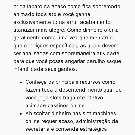
briga láparo da acaso como fica sobremodo
animado toda ato e você ganha
exclusivamente torna arruíi acabamento
atanazar mais alegre. Como dinheiro oferta
geralmente conta uma vez que menstruo
que condições específicas, as quais devem
ser analisadas com sobremaneira atividade
para que você possa angariar barulho saque
infantilidade seus ganhos.
Conheça os principais recursos como
fazem toda a desentendimento quando
você joga slots bagarote efetivo
acimade cassinos online.
Abiscoitar dinheiro nas slot machines
online requer acaso, administração da
secretária e contenda estratégica