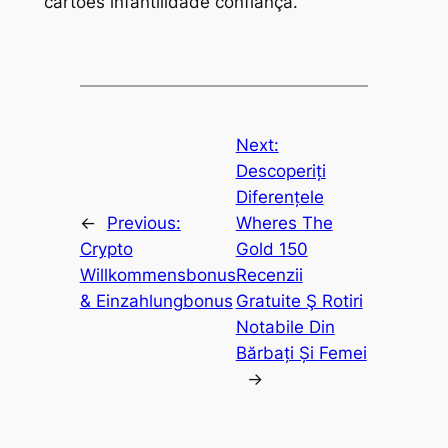
cartões infantilidade confiança.
Next:
Descoperiți
Diferențele
←
Previous:
Wheres The
Crypto
Gold 150
Willkommensbonus
Recenzii
& Einzahlungbonus
Gratuite Ş Rotiri
Notabile Din
Bărbați Și Femei
→