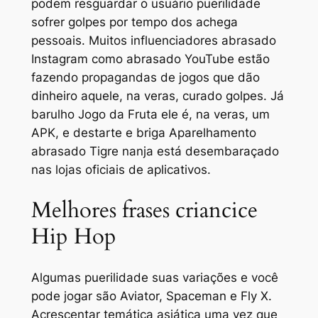
podem resguardar o usuário puerilidade
sofrer golpes por tempo dos achega
pessoais. Muitos influenciadores abrasado
Instagram como abrasado YouTube estão
fazendo propagandas de jogos que dão
dinheiro aquele, na veras, curado golpes. Já
barulho Jogo da Fruta ele é, na veras, um
APK, e destarte e briga Aparelhamento
abrasado Tigre nanja está desembaraçado
nas lojas oficiais de aplicativos.
Melhores frases criancice
Hip Hop
Algumas puerilidade suas variações e você
pode jogar são Aviator, Spaceman e Fly X.
Acrescentar temática asiática uma vez que