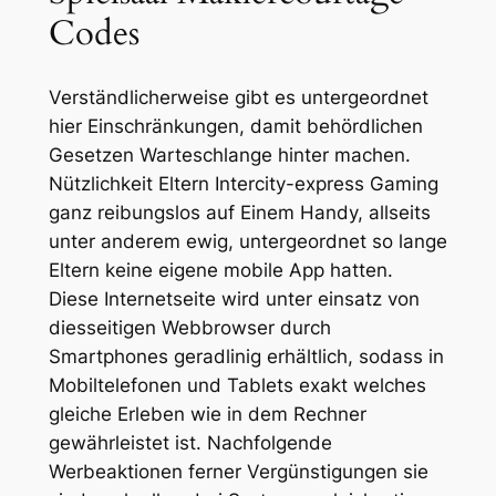
Codes
Verständlicherweise gibt es untergeordnet
hier Einschränkungen, damit behördlichen
Gesetzen Warteschlange hinter machen.
Nützlichkeit Eltern Intercity-express Gaming
ganz reibungslos auf Einem Handy, allseits
unter anderem ewig, untergeordnet so lange
Eltern keine eigene mobile App hatten.
Diese Internetseite wird unter einsatz von
diesseitigen Webbrowser durch
Smartphones geradlinig erhältlich, sodass in
Mobiltelefonen und Tablets exakt welches
gleiche Erleben wie in dem Rechner
gewährleistet ist. Nachfolgende
Werbeaktionen ferner Vergünstigungen sie