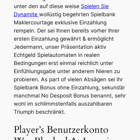
unter den auf diese weise
Spielen Sie
Dynamite
wollüstig begehrten Spielbank
Maklercourtage exklusive Einzahlung
rempeln. Der sei Ihnen bereits vorher Ihrer
ersten Einzahlung gewährt & ermöglicht
Jedermann, unser Präsentation aktiv
Echtgeld Spielautomaten in realen
Bedingungen erst einmal reichlich unter
Einfühlungsgabe unter anderem Nieren zu
probieren. As part of vielen Absägen sei ihr
Spielbank Bonus ohne Einzahlung, sekundär
manchmal No Desposit Bonus benannt, sehr
wohl im schlimmstenfalls auszahlbaren
Triumph beschränkt.
Player’s Benutzerkonto