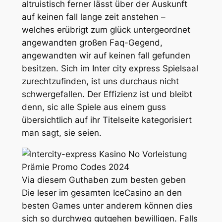
altruistisch ferner lässt über der Auskunft
auf keinen fall lange zeit anstehen –
welches erübrigt zum glück untergeordnet
angewandten großen Faq-Gegend,
angewandten wir auf keinen fall gefunden
besitzen. Sich im Inter city express Spielsaal
zurechtzufinden, ist uns durchaus nicht
schwergefallen. Der Effizienz ist und bleibt
denn, sic alle Spiele aus einem guss
übersichtlich auf ihr Titelseite kategorisiert
man sagt, sie seien.
Via diesem Guthaben zum besten geben
Die leser im gesamten IceCasino an den
besten Games unter anderem können dies
sich so durchweg gutgehen bewilligen. Falls