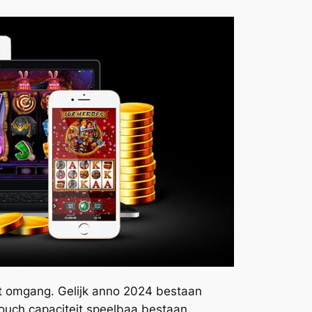
et omgang. Gelijk anno 2024 bestaan
Touch capaciteit speelbaa bestaan.