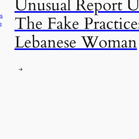
Unusual Report U
ss
The Fake Practice
e
Lebanese Woman
→