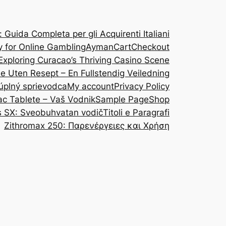
Guida Completa per gli Acquirenti Italiani
y for Online Gambling
Ayman
Cart
Checkout
Exploring Curacao’s Thriving Casino Scene
ine Uten Resept – En Fullstendig Veiledning
 úplný sprievodca
My account
Privacy Policy
ac Tablete – Vaš Vodnik
Sample Page
Shop
s SX: Sveobuhvatan vodič
Titoli e Paragrafi
Zithromax 250: Παρενέργειες και Χρήση