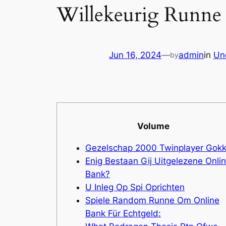
Willekeurig Runne
Jun 16, 2024
—
admin
in
Un
by
Volume
Gezelschap 2000 Twinplayer Gok
Enig Bestaan Gij Uitgelezene Onli
Bank?
U Inleg Op Spi Oprichten
Spiele Random Runne Om Online
Bank Für Echtgeld: