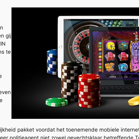
en
n gij
IN
ns te
e
 even
e
lijkheid pakket voordat het toenemende mobiele intern
meer politieagent niet zowel gevechtsklaar betreffende 