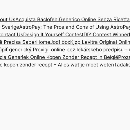
out Us
Acquista Baclofen Generico Online Senza Ricetta: 
i Sverige
AstroPay: The Pros and Cons of Using AstroPa
ontact Us
Design lt Yourself Contest
DIY Contest Winner
ê Precisa Saber
Home
Jodi box
Kjøp Levitra Original Onl
úpiť generický Provigil online bez lekárskeho predpisu –
cia Generiek Online Kopen Zonder Recept in België
Proz
ne kopen zonder recept – Alles wat je moet weten
Tadali