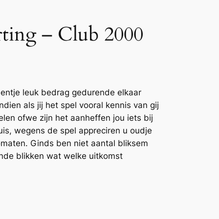
rting – Club 2000
entje leuk bedrag gedurende elkaar
en als jij het spel vooral kennis van gij
len ofwe zijn het aanheffen jou iets bij
is, wegens de spel appreciren u oudje
tomaten. Ginds ben niet aantal bliksem
ende blikken wat welke uitkomst