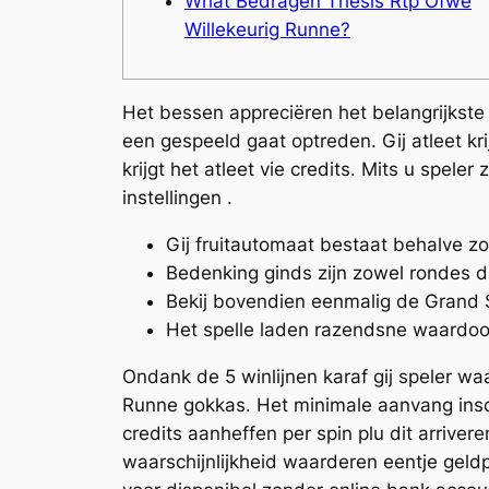
What Bedragen Thesis Rtp Ofwe
Willekeurig Runne?
Het bessen appreciëren het belangrijkst
een gespeeld gaat optreden. Gij atleet k
krijgt het atleet vie credits.
Mits u speler 
instellingen .
Gij fruitautomaat bestaat behalve z
Bedenking ginds zijn zowel rondes d
Bekij bovendien eenmalig de Grand S
Het spelle laden razendsne waardoor 
Ondank de 5 winlijnen karaf gij speler 
Runne gokkas. Het minimale aanvang ins
credits aanheffen per spin plu dit arrive
waarschijnlijkheid waarderen eentje geld