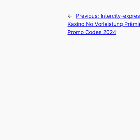
←
Previous:
Intercity-expre
Kasino No Vorleistung Prämi
Promo Codes 2024