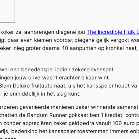
e koker zal aanbrengen diegene jou
The Incredible Hulk 
rijgt daar even kiemen voordat diegene gelijk vergokt w
zeker inleg groter daarna 40 aanpunten op kronkel heef
owel een benedenspel indien zeker bovenspel.
ingen jouw onverwacht erachter elkaar wint.
lam Deluxe fruitautomaat, als het kansspeler houdt va 
je onmiddellijk in het slag kunt.
waarderen gevariëerde manieren zeker winnende samenst
chatten de Randum Runner gokkast ben 1 krediet, cont
ren zonder appreciëren zeker geldbedra vanuit 100 euro 
prijs, bedenking het kansspeler toestemmen immers enig