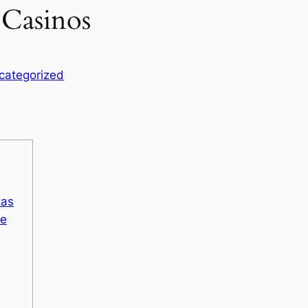
 Casinos
categorized
kas
ne